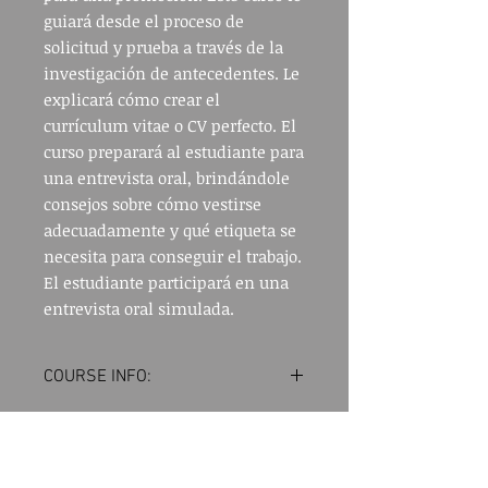
guiará desde el proceso de
solicitud y prueba a través de la
investigación de antecedentes. Le
explicará cómo crear el
currículum vitae o CV perfecto. El
curso preparará al estudiante para
una entrevista oral, brindándole
consejos sobre cómo vestirse
adecuadamente y qué etiqueta se
necesita para conseguir el trabajo.
El estudiante participará en una
entrevista oral simulada.
COURSE INFO:
This is a 16 hour course, giving
CANCELATION AND REFUND
insight and tips from application to
POLICY
the background investigation.