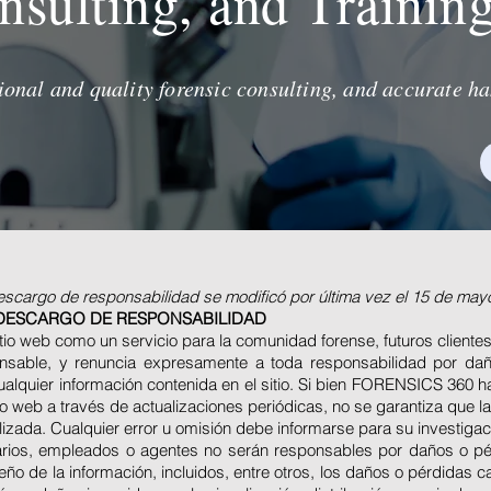
nsulting, and Trainin
ional and quality forensic consulting, and accurate ha
descargo de responsabilidad se modificó por última vez el 15 de may
Y DESCARGO DE RESPONSABILIDAD
o web como un servicio para la comunidad forense, futuros clientes
able, y renuncia expresamente a toda responsabilidad por daños
alquier información contenida en el sitio. Si bien FORENSICS 360 h
io web a través de actualizaciones periódicas, no se garantiza que l
lizada. Cualquier error u omisión debe informarse para su investigac
ios, empleados o agentes no serán responsables por daños o pér
o de la información, incluidos, entre otros, los daños o pérdidas ca