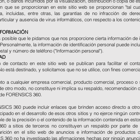
n, o daños incurridos por la visualización, distribución o copia de e
ón que se proporcionan en este sitio web se proporcionan "tal cua
ia, incluidas, entre otras, las garantías de no infracción de dere
ticular y ausencia de virus informáticos, con respecto a los conteni
INFORMACIÓN
 es posible que le pidamos que nos proporcione cierta información de
. Personalmente, la información de identificación personal puede inclu
ostal y número de teléfono ("Información personal").
DAD
 de contacto en este sitio web se publican para facilitar el con
stá destinado, y solicitamos que no se utilice, con fines comercia
to a cualquier empresa comercial, producto comercial, proceso o s
 de otro modo, no constituye ni implica su respaldo, recomendación
s de FORENSICS 360.
ICS 360 puede incluir enlaces que brinden acceso directo a otros r
ipado en el desarrollo de esos otros sitios y no ejerce ningún control
 de la precisión o el contenido de la información contenida en estos
0 a sitios de terceros no constituyen un respaldo por parte d
arición en el sitio web de anuncios e información de productos 
60 no ha investigado las afirmaciones hechas por ningún anuncia