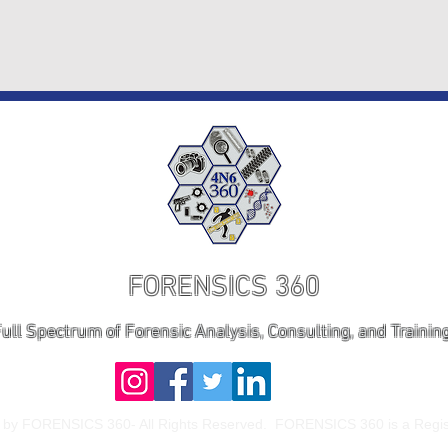
FORENSICS 360
ull Spectrum of Forensic Analysis, Consulting, and Trainin
6 by FORENSICS 360- All Rights Reserved. FORENSICS 360 is a Regi