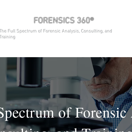
FORENSICS 360®
The Full Spectrum of Forensic Analysis, Consulting, and
Training
About
CURSOS
General
Spectrum of Forensic 