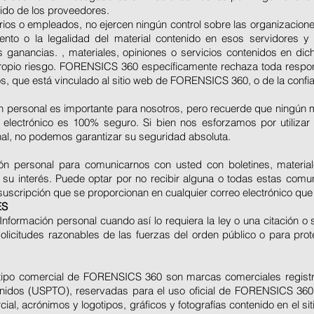
bido de los proveedores.
os o empleados, no ejercen ningún control sobre las organizaciones
ento o la legalidad del material contenido en esos servidores y
as ganancias. , materiales, opiniones o servicios contenidos en dich
 propio riesgo. FORENSICS 360 específicamente rechaza toda respo
ros, que está vinculado al sitio web de FORENSICS 360, o de la confi
n personal es importante para nosotros, pero recuerde que ningún m
lectrónico es 100% seguro. Si bien nos esforzamos por utiliza
nal, no podemos garantizar su seguridad absoluta.
ión personal para comunicarnos con usted con boletines, materia
su interés. Puede optar por no recibir alguna o todas estas comun
 suscripción que se proporcionan en cualquier correo electrónico que
ES
formación personal cuando así lo requiera la ley o una citación o
solicitudes razonables de las fuerzas del orden público o para pro
otipo comercial de FORENSICS 360 son marcas comerciales registr
Unidos (USPTO), reservadas para el uso oficial de FORENSICS 36
ial, acrónimos y logotipos, gráficos y fotografías contenido en el