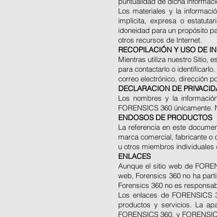
puntualidad de dicha informació
Los materiales y la informaci
implícita, expresa o estatutar
idoneidad para un propósito par
otros recursos de Internet.
RECOPILACIÓN Y USO DE 
Mientras utiliza nuestro Sitio,
para contactarlo o identificarlo
correo electrónico, dirección p
DECLARACION DE PRIVACI
Los nombres y la información
FORENSICS 360 únicamente. No e
ENDOSOS DE PRODUCTOS
La referencia en este documen
marca comercial, fabricante o
u otros miembros individuale
ENLACES
Aunque el sitio web de FORENS
web, Forensics 360 no ha partic
Forensics 360 no es responsable
Los enlaces de FORENSICS 36
productos y servicios. La ap
FORENSICS 360, y FORENSICS 3